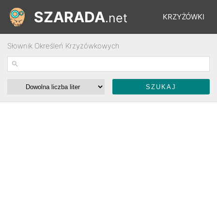
SZARADA
.net
KRZYŻÓWKI
Słownik Określeń Krzyżówkowych
REBUSY
ŁAMIGŁÓWKI
WYŚCIGI
SŁOWNIK
FORUM