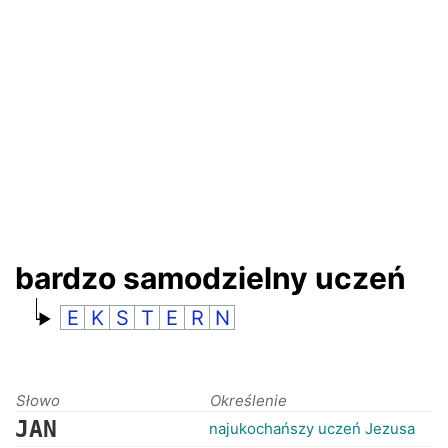
RANKINGI
bardzo samodzielny uczeń
E
K
S
T
E
R
N
Słowo
Określenie
JAN
najukochańszy uczeń Jezusa