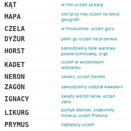
KĄT
w nim uczeń za karę
stoi przy niej uczeń na lekcji
MAPA
geografii
CZELA
w hinduizmie: uczeń guru
DYŻUR
pełni go uczeń na przerwie
samodzielny blok warstwy
HORST
powierzchniowej, zrąb
uczeń w wojskowym
KADET
wdzianku
NERON
cesarz, uczeń Seneki
ZAGON
samodzielny oddział kawalerii
święty wśród lwów, uczeń
IGNACY
Jana
polityk ateński, znakomity
LIKURG
mówca, uczeń Platona
PRYMUS
najlepszy uczeń