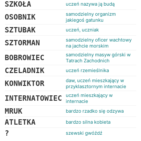
SZKOŁA
uczeń nazywa ją budą
samodzielny organizm
OSOBNIK
jakiegoś gatunku
SZTUBAK
uczeń, uczniak
samodzielny oficer wachtowy
SZTORMAN
na jachcie morskim
samodzielny masyw górski w
BOBROWIEC
Tatrach Zachodnich
CZELADNIK
uczeń rzemieślnika
daw, uczeń mieszkający w
KONWIKTOR
przyklasztornym internacie
uczeń mieszkający w
INTERNATOWIEC
internacie
MRUK
bardzo rzadko się odzywa
ATLETKA
bardzo silna kobieta
?
szewski gwóźdź