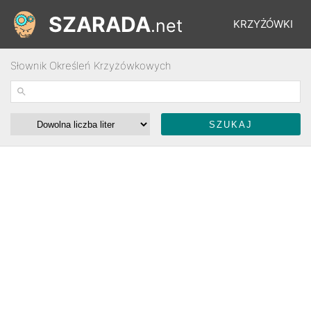
SZARADA
.net
KRZYŻÓWKI
Słownik Określeń Krzyżówkowych
REBUSY
ŁAMIGŁÓWKI
WYŚCIGI
SŁOWNIK
FORUM