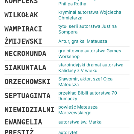
KOMPLEKS
Philipa Rotha
kryminał autorstwa Wojciecha
WILKOŁAK
Chmielarza
tytuł serii autorstwa Justina
WAMPIRACI
Sompera
ŻMIJEWSKI
Artur, gra ks. Mateusza
gra bitewna autorstwa Games
NECROMUNDA
Workshop
staroindyjski dramat autorstwa
SIAKUNTALA
Kalidasy z V wieku
Sławomir, aktor, szef Ojca
ORZECHOWSKI
Mateusza
przekład Biblii autorstwa 70
SEPTUAGINTA
tłumaczy
powieść Mateusza
NIEWIDZIALNI
Marczewskiego
EWANGELIA
autorstwa św. Marka
PRESTIŻ
autorytet