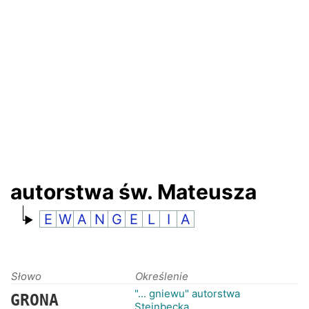
RANKINGI
autorstwa św. Mateusza
E
W
A
N
G
E
L
I
A
Słowo
Określenie
"... gniewu" autorstwa
GRONA
Steinbecka