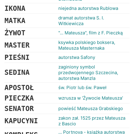
IKONA
niejedna autorstwa Rublowa
dramat autorstwa S. I.
MATKA
Witkiewicza
ŻYWOT
"... Mateusza", film z F. Pieczką
ksywka polskiego boksera,
MASTER
Mateusza Masternaka
PIEŚNI
autorstwa Safony
zaginiony symbol
SEDINA
przedwojennego Szczecina,
autorstwa Manzla
APOSTOŁ
św. Piotr lub św. Paweł
PIECZKA
wzrusza w 'Żywocie Mateusza'
SENATOR
powieść Mateusza Grabskiego
zakon zał. 1525 przez Mateusza
KAPUCYNI
z Bascio
... Portnoya - książka autorstwa