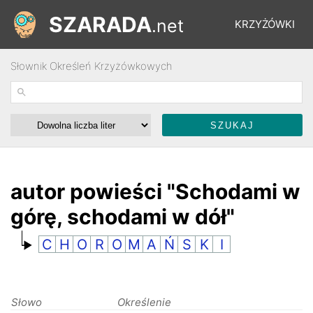
SZARADA
.net
KRZYŻÓWKI
Słownik Określeń Krzyżówkowych
REBUSY
ŁAMIGŁÓWKI
WYŚCIGI
autor powieści "Schodami w
górę, schodami w dół"
SŁOWNIK
C
H
O
R
O
M
A
Ń
S
K
I
FORUM
Słowo
Określenie