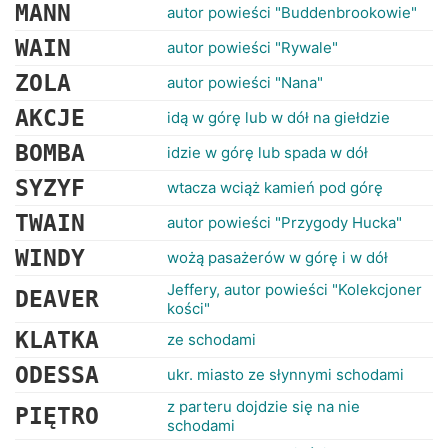
RANKINGI
MANN
autor powieści "Buddenbrookowie"
WAIN
autor powieści "Rywale"
ZOLA
autor powieści "Nana"
AKCJE
idą w górę lub w dół na giełdzie
BOMBA
idzie w górę lub spada w dół
SYZYF
wtacza wciąż kamień pod górę
TWAIN
autor powieści "Przygody Hucka"
WINDY
wożą pasażerów w górę i w dół
Jeffery, autor powieści "Kolekcjoner
DEAVER
kości"
KLATKA
ze schodami
ODESSA
ukr. miasto ze słynnymi schodami
z parteru dojdzie się na nie
PIĘTRO
schodami