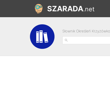
SZARADA
.net
Słownik Określeń Krzyżówk