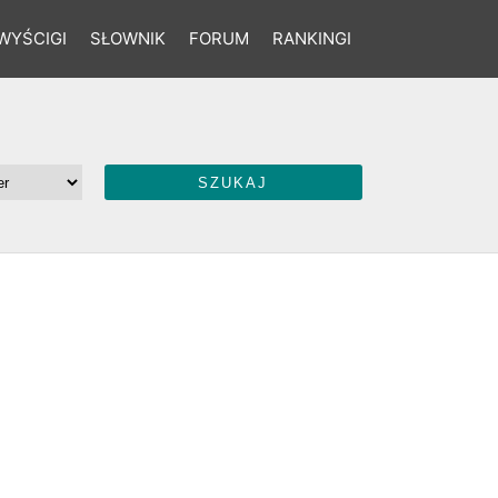
WYŚCIGI
SŁOWNIK
FORUM
RANKINGI