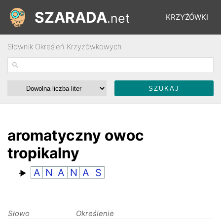
SZARADA
.net
KRZYŻÓWKI
Słownik Określeń Krzyżówkowych
REBUSY
ŁAMIGŁÓWKI
WYŚCIGI
aromatyczny owoc
tropikalny
SŁOWNIK
A
N
A
N
A
S
FORUM
Słowo
Określenie