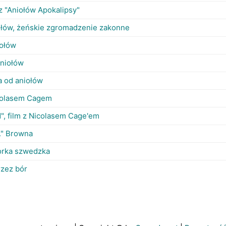
z "Aniołów Apokalipsy"
iołów, żeńskie zgromadzenie zakonne
iołów
aniołów
a od aniołów
icolasem Cagem
d", film z Nicolasem Cage'em
..." Browna
torka szwedzka
rzez bór