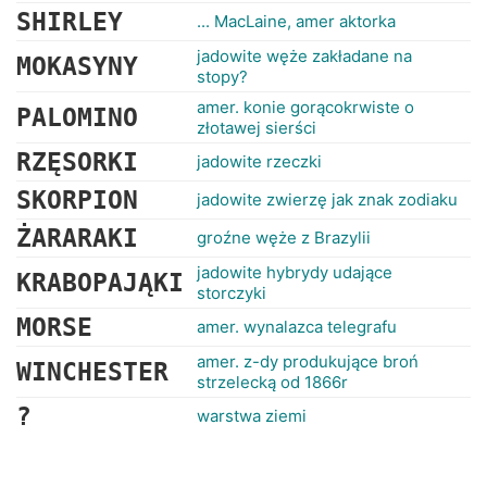
SHIRLEY
... MacLaine, amer aktorka
jadowite węże zakładane na
MOKASYNY
stopy?
amer. konie gorącokrwiste o
PALOMINO
złotawej sierści
RZĘSORKI
jadowite rzeczki
SKORPION
jadowite zwierzę jak znak zodiaku
ŻARARAKI
groźne węże z Brazylii
jadowite hybrydy udające
KRABOPAJĄKI
storczyki
MORSE
amer. wynalazca telegrafu
amer. z-dy produkujące broń
WINCHESTER
strzelecką od 1866r
?
warstwa ziemi