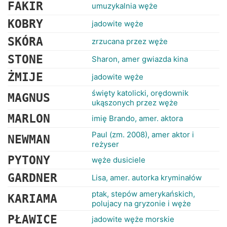
RANKINGI
FAKIR
umuzykalnia węże
KOBRY
jadowite węże
SKÓRA
zrzucana przez węże
STONE
Sharon, amer gwiazda kina
ŻMIJE
jadowite węże
święty katolicki, orędownik
MAGNUS
ukąszonych przez węże
MARLON
imię Brando, amer. aktora
Paul (zm. 2008), amer aktor i
NEWMAN
reżyser
PYTONY
węże dusiciele
GARDNER
Lisa, amer. autorka kryminałów
ptak, stepów amerykańskich,
KARIAMA
polujacy na gryzonie i węże
PŁAWICE
jadowite węże morskie