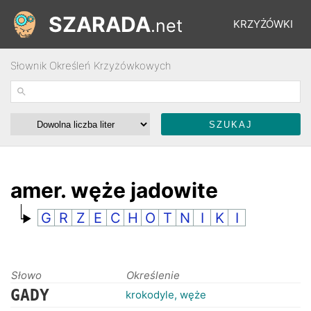
SZARADA
.net
KRZYŻÓWKI
Słownik Określeń Krzyżówkowych
REBUSY
ŁAMIGŁÓWKI
WYŚCIGI
amer. węże jadowite
G
R
Z
E
C
H
O
T
N
I
K
I
SŁOWNIK
FORUM
Słowo
Określenie
GADY
krokodyle, węże