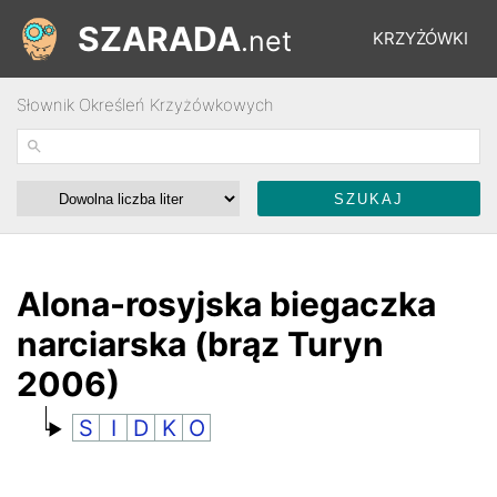
SZARADA
.net
KRZYŻÓWKI
Słownik Określeń Krzyżówkowych
REBUSY
ŁAMIGŁÓWKI
WYŚCIGI
Alona-rosyjska biegaczka
narciarska (brąz Turyn
SŁOWNIK
2006)
S
I
D
K
O
FORUM