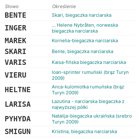
RANKINGI
Słowo
Określenie
BENTE
Skari, biegaczka narciarska
... Helene Nybråten, norweska
INGER
biegaczka narciarska
MAREK
Kornelia-biegaczka narciarska
SKARI
Bente, biegaczka narciarska
VARIS
Kaisa-fińska biegaczka narciarska
Ioan-sprinter rumuński (brąz Turyn
VIERU
2009)
Anca-kulomiotka rumuńska (brąz
HELTNE
Turyn 2009)
Łazutina - narciarska biegaczka z
LARISA
najwyższej półki
Natalija-biegaczka ukraińska (srebro
PYHYDA
Turyn 2009)
SMIGUN
Kristina, biegaczka narciarska