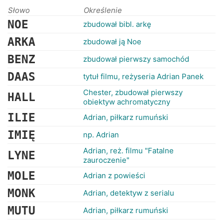
RANKINGI
Słowo
Określenie
NOE
zbudował bibl. arkę
ARKA
zbudował ją Noe
BENZ
zbudował pierwszy samochód
DAAS
tytuł filmu, reżyseria Adrian Panek
Chester, zbudował pierwszy
HALL
obiektyw achromatyczny
ILIE
Adrian, piłkarz rumuński
IMIĘ
np. Adrian
Adrian, reż. filmu "Fatalne
LYNE
zauroczenie"
MOLE
Adrian z powieści
MONK
Adrian, detektyw z serialu
MUTU
Adrian, piłkarz rumuński