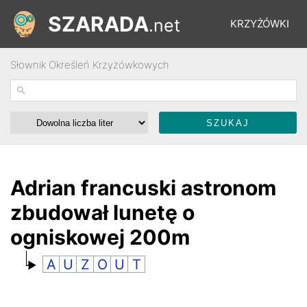
SZARADA
.net
KRZYŻÓWKI
Słownik Określeń Krzyżówkowych
REBUSY
ŁAMIGŁÓWKI
WYŚCIGI
Adrian francuski astronom
zbudował lunetę o
SŁOWNIK
ogniskowej 200m
A
U
Z
O
U
T
FORUM