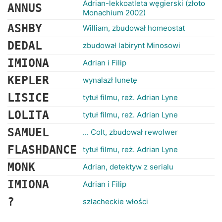
Adrian-lekkoatleta węgierski (złoto
ANNUS
Monachium 2002)
ASHBY
William, zbudował homeostat
DEDAL
zbudował labirynt Minosowi
IMIONA
Adrian i Filip
KEPLER
wynalazł lunetę
LISICE
tytuł filmu, reż. Adrian Lyne
LOLITA
tytuł filmu, reż. Adrian Lyne
SAMUEL
... Colt, zbudował rewolwer
FLASHDANCE
tytuł filmu, reż. Adrian Lyne
MONK
Adrian, detektyw z serialu
IMIONA
Adrian i Filip
?
szlacheckie włości