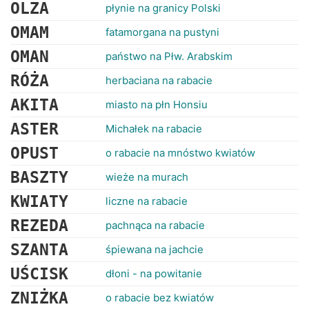
RANKINGI
OLZA
płynie na granicy Polski
OMAM
fatamorgana na pustyni
OMAN
państwo na Płw. Arabskim
RÓŻA
herbaciana na rabacie
AKITA
miasto na płn Honsiu
ASTER
Michałek na rabacie
OPUST
o rabacie na mnóstwo kwiatów
BASZTY
wieże na murach
KWIATY
liczne na rabacie
REZEDA
pachnąca na rabacie
SZANTA
śpiewana na jachcie
UŚCISK
dłoni - na powitanie
ZNIŻKA
o rabacie bez kwiatów