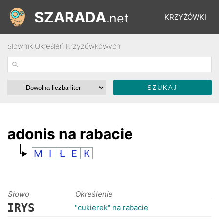
SZARADA
.net
KRZYŻÓWKI
Słownik Określeń Krzyżówkowych
REBUSY
ŁAMIGŁÓWKI
WYŚCIGI
adonis na rabacie
M
I
Ł
E
K
SŁOWNIK
FORUM
Słowo
Określenie
IRYS
"cukierek" na rabacie