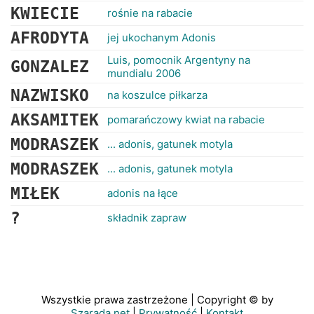
KWIECIE
rośnie na rabacie
AFRODYTA
jej ukochanym Adonis
Luis, pomocnik Argentyny na
GONZALEZ
mundialu 2006
NAZWISKO
na koszulce piłkarza
AKSAMITEK
pomarańczowy kwiat na rabacie
MODRASZEK
... adonis, gatunek motyla
MODRASZEK
... adonis, gatunek motyla
MIŁEK
adonis na łące
?
składnik zapraw
Wszystkie prawa zastrzeżone | Copyright © by
Szarada.net
|
Prywatność
|
Kontakt