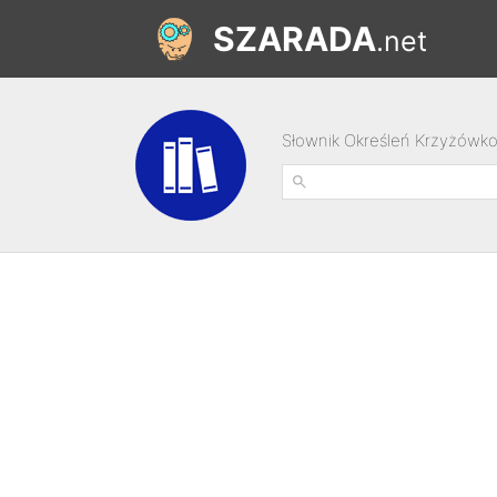
SZARADA
.net
Słownik Określeń Krzyżówk