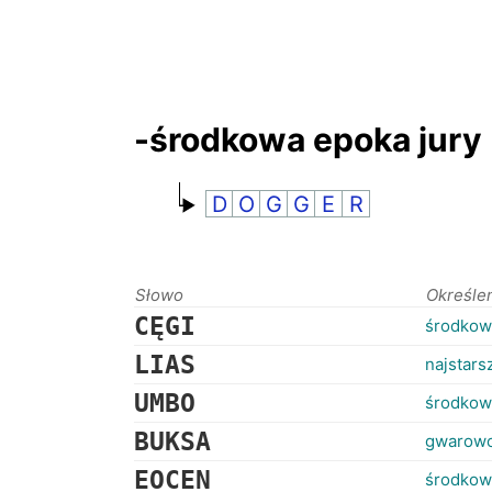
-środkowa epoka jury
D
O
G
G
E
R
Słowo
Określe
CĘGI
środkow
LIAS
najstars
UMBO
środkow
BUKSA
gwarowo
EOCEN
środkow