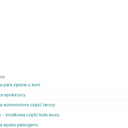
nie
a para zębów u koni
za epoka jury
a wzmocniona część tarczy
 - środkowa część koła wozu
a epoka paleogenu