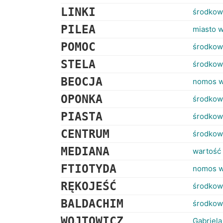
LINKI
środkow
PILEA
miasto 
POMOC
środkow
STELA
środkowa
BEOCJA
nomos w
OPONKA
środkow
PIASTA
środkow
CENTRUM
środkow
MEDIANA
wartość
FTIOTYDA
nomos w
RĘKOJEŚĆ
środkowa
BALDACHIM
środkow
WOJTOWICZ
Gabriela