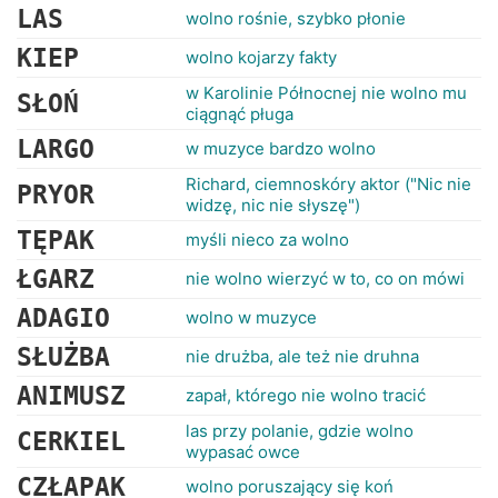
LAS
wolno rośnie, szybko płonie
KIEP
wolno kojarzy fakty
w Karolinie Północnej nie wolno mu
SŁOŃ
ciągnąć pługa
LARGO
w muzyce bardzo wolno
Richard, ciemnoskóry aktor ("Nic nie
PRYOR
widzę, nic nie słyszę")
TĘPAK
myśli nieco za wolno
ŁGARZ
nie wolno wierzyć w to, co on mówi
ADAGIO
wolno w muzyce
SŁUŻBA
nie drużba, ale też nie druhna
ANIMUSZ
zapał, którego nie wolno tracić
las przy polanie, gdzie wolno
CERKIEL
wypasać owce
CZŁAPAK
wolno poruszający się koń