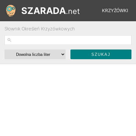
SZARADA
.net
KRZYŻÓWKI
Słownik Określeń Krzyżówkowych
REBUSY
ŁAMIGŁÓWKI
WYŚCIGI
SŁOWNIK
FORUM