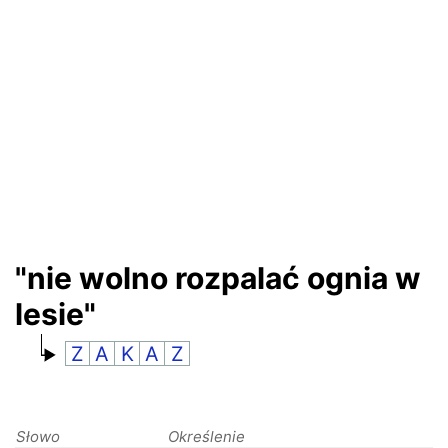
RANKINGI
"nie wolno rozpalać ognia w
lesie"
Z
A
K
A
Z
Słowo
Określenie