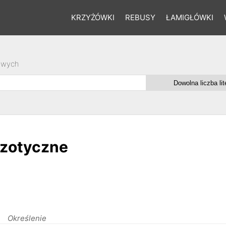
KRZYŻÓWKI
REBUSY
ŁAMIGŁÓWKI
owych
gzotyczne
Określenie