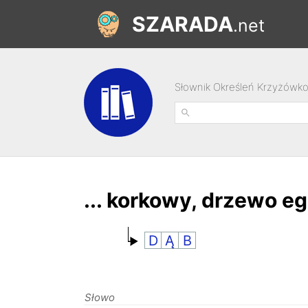
SZARADA
.net
Słownik Określeń Krzyżówk
... korkowy, drzewo e
D
Ą
B
Słowo