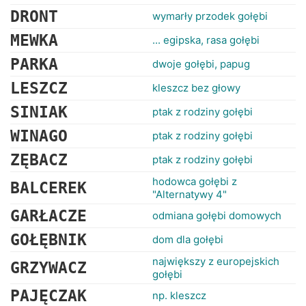
RANKINGI
DRONT
wymarły przodek gołębi
MEWKA
... egipska, rasa gołębi
PARKA
dwoje gołębi, papug
LESZCZ
kleszcz bez głowy
SINIAK
ptak z rodziny gołębi
WINAGO
ptak z rodziny gołębi
ZĘBACZ
ptak z rodziny gołębi
hodowca gołębi z
BALCEREK
"Alternatywy 4"
GARŁACZE
odmiana gołębi domowych
GOŁĘBNIK
dom dla gołębi
największy z europejskich
GRZYWACZ
gołębi
PAJĘCZAK
np. kleszcz