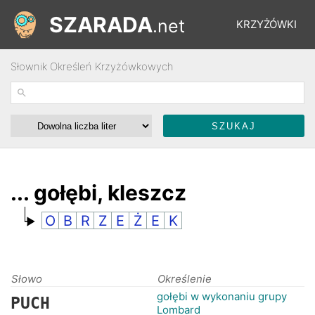
SZARADA
.net
KRZYŻÓWKI
Słownik Określeń Krzyżówkowych
REBUSY
ŁAMIGŁÓWKI
WYŚCIGI
... gołębi, kleszcz
O
B
R
Z
E
Ż
E
K
SŁOWNIK
FORUM
Słowo
Określenie
gołębi w wykonaniu grupy
PUCH
Lombard