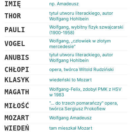
RANKINGI
IMIĘ
np. Amadeusz
tytuł utworu literackiego, autor
THOR
Wolfgang Hohlbein
Wolfgang, wybitny fizyk szwajcarski
PAULI
(1900-1958)
Wolfgang, „człowiek w złotym
VOGEL
mercedesie”
tytuł utworu literackiego, autor
ANUBIS
Wolfgang Hohlbein
CHŁOPI
opera, twórca Witold Rudziński
KLASYK
wiedeński to Mozart
Wolfgang-Felix, zdobył PMK z HSV
MAGATH
w 1983
"... do trzech pomarańczy" opera,
MIŁOŚĆ
twórca Sergiusz Prokofiew
MOZART
Wolfgang Amadeusz
WIEDEŃ
tam mieszkał Mozart