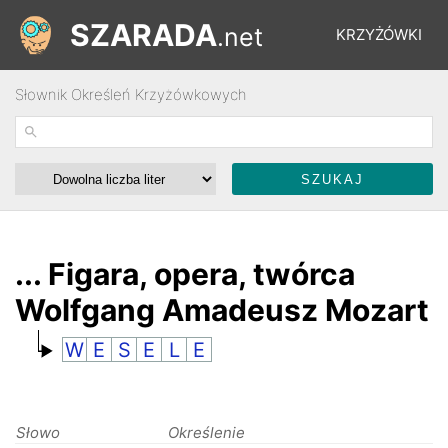
SZARADA
.net
KRZYŻÓWKI
Słownik Określeń Krzyżówkowych
REBUSY
ŁAMIGŁÓWKI
WYŚCIGI
... Figara, opera, twórca
Wolfgang Amadeusz Mozart
SŁOWNIK
W
E
S
E
L
E
FORUM
Słowo
Określenie