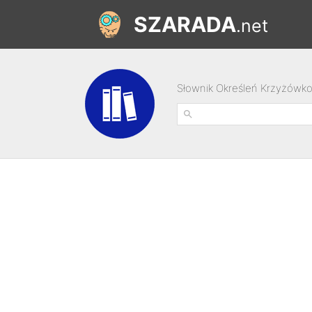
SZARADA
.net
Słownik Określeń Krzyżówk