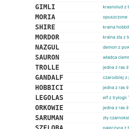
GIMLI
krasnolud z t
MORIA
opuszczone 
SHIRE
kraina hobbi
MORDOR
kraina zła z 
NAZGUL
demon z pow
SAURON
władca ciemn
TROLLE
jedna z ras 
GANDALF
czarodziej z
HOBBICI
jedna z ras 
LEGOLAS
elf z trylogii
ORKOWIE
jedna z ras 
SARUMAN
zły czarnoks
SZELOBA
pajęczyca z t