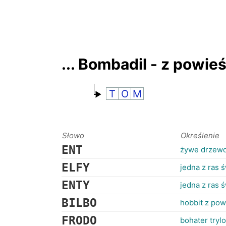
... Bombadil - z powie
T
O
M
Słowo
Określenie
ENT
żywe drzewo
ELFY
jedna z ras 
ENTY
jedna z ras 
BILBO
hobbit z pow
FRODO
bohater trylo