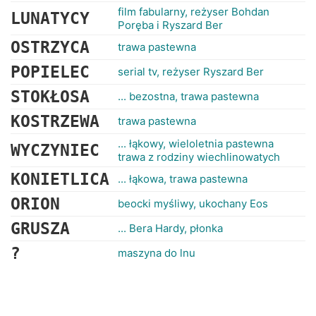
film fabularny, reżyser Bohdan
LUNATYCY
Poręba i Ryszard Ber
OSTRZYCA
trawa pastewna
POPIELEC
serial tv, reżyser Ryszard Ber
STOKŁOSA
... bezostna, trawa pastewna
KOSTRZEWA
trawa pastewna
... łąkowy, wieloletnia pastewna
WYCZYNIEC
trawa z rodziny wiechlinowatych
KONIETLICA
... łąkowa, trawa pastewna
ORION
beocki myśliwy, ukochany Eos
GRUSZA
... Bera Hardy, płonka
?
maszyna do lnu