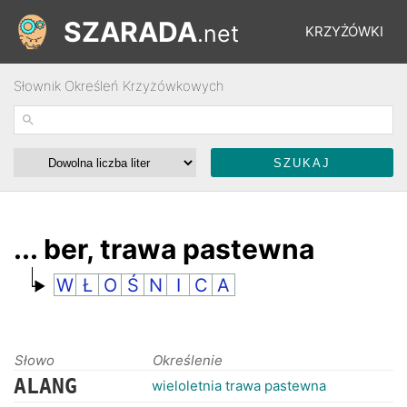
SZARADA
.net
KRZYŻÓWKI
Słownik Określeń Krzyżówkowych
REBUSY
ŁAMIGŁÓWKI
WYŚCIGI
... ber, trawa pastewna
W
Ł
O
Ś
N
I
C
A
SŁOWNIK
FORUM
Słowo
Określenie
ALANG
wieloletnia trawa pastewna