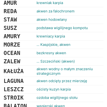
RANKINGI
AMUR
krewniak karpia
REDA
akwen za falochronem
STAW
akwen hodowlany
SUSZ
podstawa wigilijnego kompotu
AMURY
krewniacy karpia
MORZE
... Kaspijskie, akwen
OCEAN
bezkresny akwen
ZALEW
... Szczeciński (akwen)
akwen wodny o małym znaczeniu
KAŁUŻA
strategicznym
LAGUNA
akwen odcięty przez mierzeję
LESZCZ
ościsty kuzyn karpia
STROIK
ozdoba wigilijnego stołu
BALATON
węgierski akwen