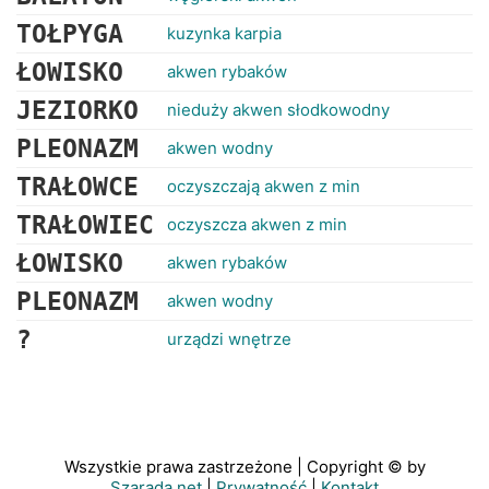
TOŁPYGA
kuzynka karpia
ŁOWISKO
akwen rybaków
JEZIORKO
nieduży akwen słodkowodny
PLEONAZM
akwen wodny
TRAŁOWCE
oczyszczają akwen z min
TRAŁOWIEC
oczyszcza akwen z min
ŁOWISKO
akwen rybaków
PLEONAZM
akwen wodny
?
urządzi wnętrze
Wszystkie prawa zastrzeżone | Copyright © by
Szarada.net
|
Prywatność
|
Kontakt