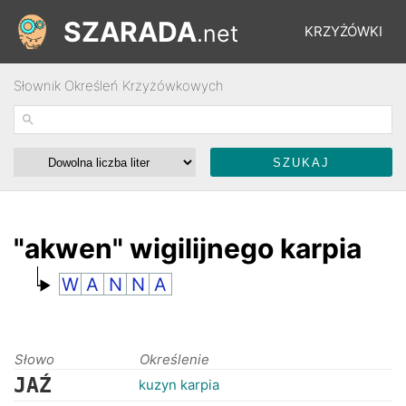
SZARADA
.net
KRZYŻÓWKI
Słownik Określeń Krzyżówkowych
REBUSY
ŁAMIGŁÓWKI
WYŚCIGI
"akwen" wigilijnego karpia
W
A
N
N
A
SŁOWNIK
FORUM
Słowo
Określenie
JAŹ
kuzyn karpia