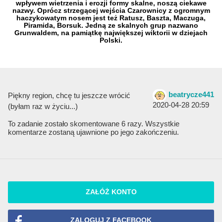
wpływem wietrzenia i erozji formy skalne, noszą ciekawe
nazwy. Oprócz strzegącej wejścia Czarownicy z ogromnym
haczykowatym nosem jest też Ratusz, Baszta, Maczuga,
Piramida, Borsuk. Jedną ze skalnych grup nazwano
Grunwaldem, na pamiątkę największej wiktorii w dziejach
Polski.
beatrycze441
Piękny region, chcę tu jeszcze wrócić
2020-04-28 20:59
(byłam raz w życiu...)
To zadanie zostało skomentowane 6 razy. Wszystkie
komentarze zostaną ujawnione po jego zakończeniu.
ZAŁÓŻ KONTO
ZALOGUJ Z FACEBOOK