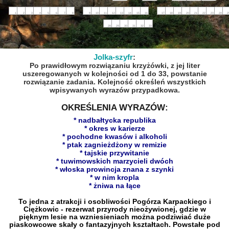
1
2
3
4
5
6
7
8
9
10
11
12
13
14
15
16
17
18
19
20
21
22
23
24
2
28
29
30
31
32
33
Jolka-szyfr
:
Po prawidłowym rozwiązaniu krzyżówki, z jej liter
uszeregowanych w kolejności od 1 do 33, powstanie
rozwiązanie zadania. Kolejność określeń wszystkich
wpisywanych wyrazów przypadkowa.
OKREŚLENIA WYRAZÓW:
* nadbałtycka republika
* okres w karierze
* pochodne kwasów i alkoholi
* ptak zagnieżdżony w remizie
* tajskie przywitanie
* tuwimowskich marzycieli dwóch
* włoska prowincja znana z szynki
* w nim kropla
* żniwa na łące
To jedna z atrakcji i osobliwości Pogórza Karpackiego i
Ciężkowic - rezerwat przyrody nieożywionej, gdzie w
pięknym lesie na wzniesieniach można podziwiać duże
piaskowcowe skały o fantazyjnych kształtach. Powstałe pod