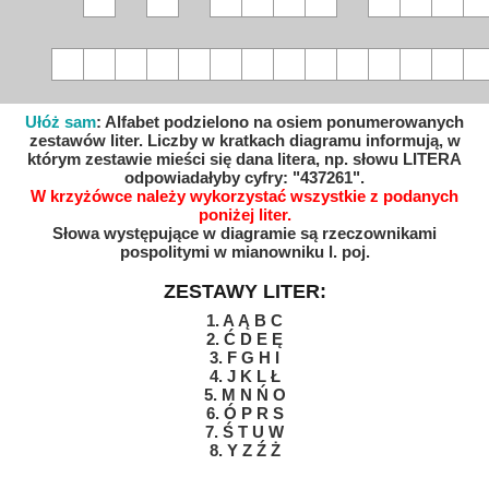
Ułóż sam
: Alfabet podzielono na osiem ponumerowanych
zestawów liter. Liczby w kratkach diagramu informują, w
którym zestawie mieści się dana litera, np. słowu LITERA
odpowiadałyby cyfry: "437261".
W krzyżówce należy wykorzystać wszystkie z podanych
poniżej liter.
Słowa występujące w diagramie są rzeczownikami
pospolitymi w mianowniku l. poj.
ZESTAWY LITER:
1. A Ą B C
2. Ć D E Ę
3. F G H I
4. J K L Ł
5. M N Ń O
6. Ó P R S
7. Ś T U W
8. Y Z Ź Ż