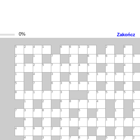
0%
Zakończ
5
2
4
1
6
6
1
3
2
8
2
1
7
3
6
5
6
3
2
5
4
1
2
5
7
3
6
4
5
3
4
1
4
3
5
5
1
3
5
1
7
5
7
6
3
5
6
1
5
8
8
1
1
7
7
3
2
5
5
8
5
5
1
2
6
8
7
1
4
7
1
7
3
2
8
1
1
5
2
1
6
6
7
5
1
2
7
1
1
3
7
1
4
1
6
3
2
4
6
7
7
7
4
3
1
7
6
1
5
1
7
2