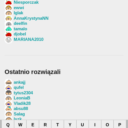
Niesporczak
ewwi
Iglak
AnnaKrystynaNN
deelfin
tamalo
djobel
MARIANA2010
Ostatnio rozwiązali
ankajj
qufel
tytus2304
LeoniaB
Vladik28
absu88
Salag
lszk
ark1976
Q
W
E
R
T
Y
U
I
O
P