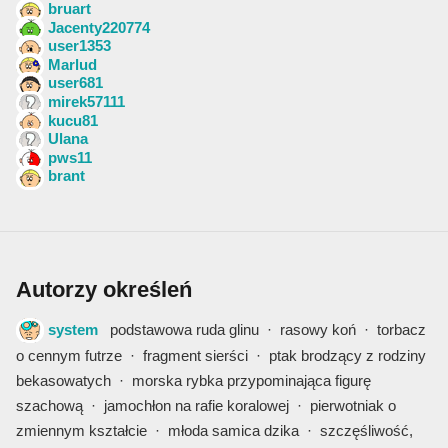
bruart
Jacenty220774
user1353
Marlud
user681
mirek57111
kucu81
Ulana
pws11
brant
Autorzy określeń
system
podstawowa ruda glinu
·
rasowy koń
·
torbacz
o cennym futrze
·
fragment sierści
·
ptak brodzący z rodziny
bekasowatych
·
morska rybka przypominająca figurę
szachową
·
jamochłon na rafie koralowej
·
pierwotniak o
zmiennym kształcie
·
młoda samica dzika
·
szczęśliwość,