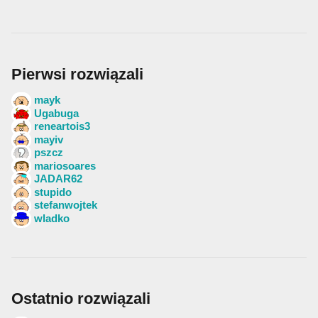
Pierwsi rozwiązali
mayk
Ugabuga
reneartois3
mayiv
pszcz
mariosoares
JADAR62
stupido
stefanwojtek
wladko
Ostatnio rozwiązali