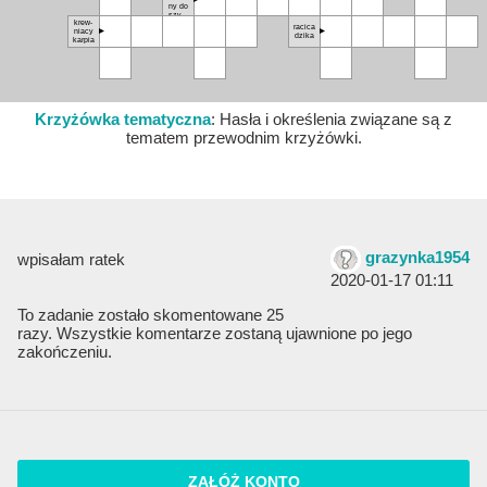
do­mu
ny do
szyb­
krew­
kie­go
ra­ci­ca
nia­cy
kłu­sa
dzi­ka
kar­pia
Krzyżówka tematyczna
: Hasła i określenia związane są z
tematem przewodnim krzyżówki.
grazynka1954
wpisałam ratek
2020-01-17 01:11
To zadanie zostało skomentowane 25
razy. Wszystkie komentarze zostaną ujawnione po jego
zakończeniu.
ZAŁÓŻ KONTO