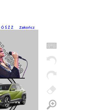
Ó
Ś
Ź
Ż
Zakończ