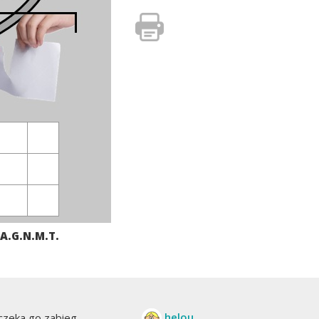
A.G.N.M.T.
helou
czeka go zabieg