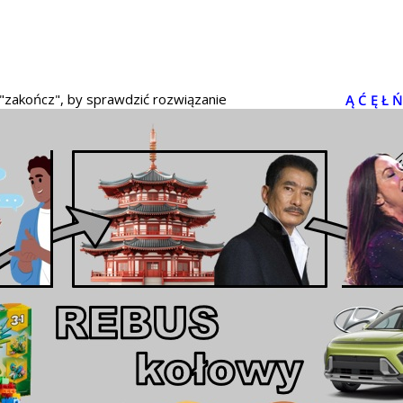
 "zakończ", by sprawdzić rozwiązanie
Ą
Ć
Ę
Ł
Ń