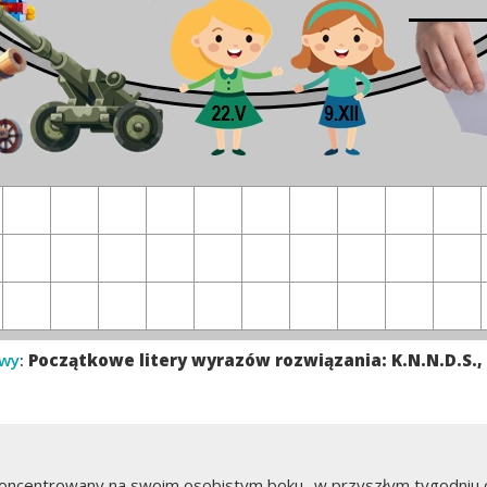
owy
:
Początkowe litery wyrazów rozwiązania: K.N.N.D.S., 
 skoncentrowany na swoim osobistym boku -w przyszłym tygodniu 