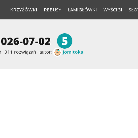
KRZYŻÓWKI
REBUSY
ŁAMIGŁÓWKI
WYŚCIGI
SŁO
5
2026-07-02
 ·
311 rozwiązań · autor:
jomitoka