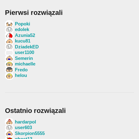
Pierwsi rozwiązali
Popoki
edolek
Azunia52
kucu81
DziadekED
user1100
Semerin
michaelle
Fredo
helou
Ostatnio rozwiązali
hardarpol
user603
Skorpion5555
ghost13