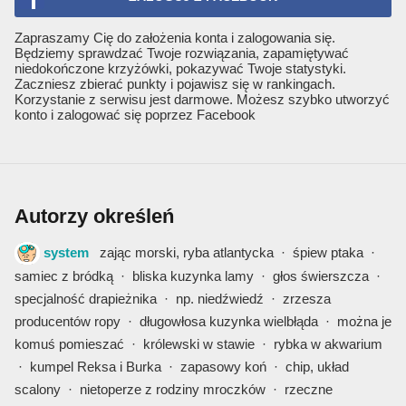
Zapraszamy Cię do założenia konta i zalogowania się.
Będziemy sprawdzać Twoje rozwiązania, zapamiętywać
niedokończone krzyżówki, pokazywać Twoje statystyki.
Zaczniesz zbierać punkty i pojawisz się w rankingach.
Korzystanie z serwisu jest darmowe. Możesz szybko utworzyć
konto i zalogować się poprzez Facebook
Autorzy określeń
system
zając morski, ryba atlantycka
·
śpiew ptaka
·
samiec z bródką
·
bliska kuzynka lamy
·
głos świerszcza
·
specjalność drapieżnika
·
np. niedźwiedź
·
zrzesza
producentów ropy
·
długowłosa kuzynka wielbłąda
·
można je
komuś pomieszać
·
królewski w stawie
·
rybka w akwarium
·
kumpel Reksa i Burka
·
zapasowy koń
·
chip, układ
scalony
·
nietoperze z rodziny mroczków
·
rzeczne