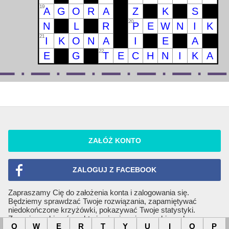
19
A
G
O
R
A
Z
K
S
20
N
L
R
P
E
W
N
I
K
21
I
K
O
N
A
I
E
A
22
E
G
T
E
C
H
N
I
K
A
ZAŁÓŻ KONTO
ZALOGUJ Z FACEBOOK
Zapraszamy Cię do założenia konta i zalogowania się.
Będziemy sprawdzać Twoje rozwiązania, zapamiętywać
niedokończone krzyżówki, pokazywać Twoje statystyki.
Zaczniesz zbierać punkty i pojawisz się w rankingach.
Q
W
E
R
T
Y
U
I
O
P
Korzystanie z serwisu jest darmowe. Możesz szybko utworzyć