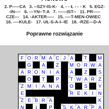
2. P-----CA
3. --SZY-IS-K-
4. - - Ł - - - K
5. EGZ-
-IN----
6. ---YN--T-A
7. ------IST--
11. PR-----
CZE---
14. -AKTER-----
15. ----T-MEN-OWIEC
16. ----KULE-
17. UŁ-S-A-I--IE
18. -RZE---D-A
Poprawne rozwiązanie
1
2
3
4
5
6
7
F
O
R
M
A
C
J
A
T
M
8
G
A
Z
M
O
R
W
A
9
A
R
O
N
I
A
A
Z
S
10
O
T
P
T
W
A
R
Z
11
Z
M
I
A
N
A
O
S
Y
12
E
R
E
K
I
N
13
14
15
Z
E
B
R
A
K
16
17
18
N
I
P
S
K
A
R
P
A