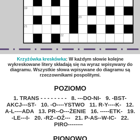
19
20
21
22
Krzyżówka kreskówka
: W każdym słowie kolejne
wykreskowane litery składają się na wyraz wpisywany do
diagramu. Wszystkie słowa wpisywane do diagramu są
rzeczownikami pospolitymi.
POZIOMO
1. TRANS - - - - - - - -
8. ---DO-NI-
9. -BST-
AKCJ---ST-
10. -O----YSTWO
11. R-Y----K-
12.
A-L----ADA
13. PR--O---ŻENIE
16. -----ETK-
19.
-LE---I-
20. -RZ--OŹ---
21. P-AS--W-IC-
22.
PIRO--------
PIONOWO