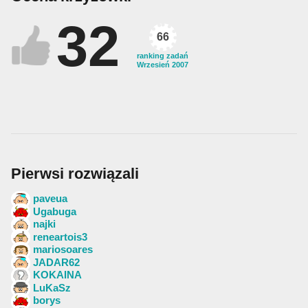
32
66
ranking zadań
Wrzesień 2007
Pierwsi rozwiązali
paveua
Ugabuga
najki
reneartois3
mariosoares
JADAR62
KOKAINA
LuKaSz
borys