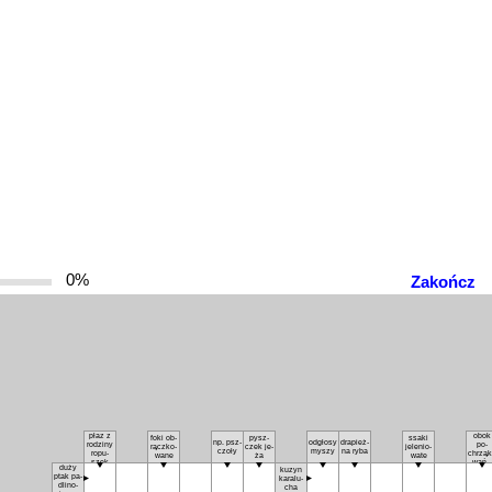
0%
Zakończ
płaz z
obok
fo­ki ob­
pysz­
ssa­ki
np. psz­
od­gło­sy
dra­pież­
ro­dzi­ny
po­
rącz­ko­
czek je­
je­le­nio­
czo­ły
my­szy
na ry­ba
ro­pu­
chrzą­k
wa­ne
ża
wa­te
szek
wań 
du­ży
ku­zyn
świn­k
ptak pa­
ka­ra­lu­
dli­no­
cha