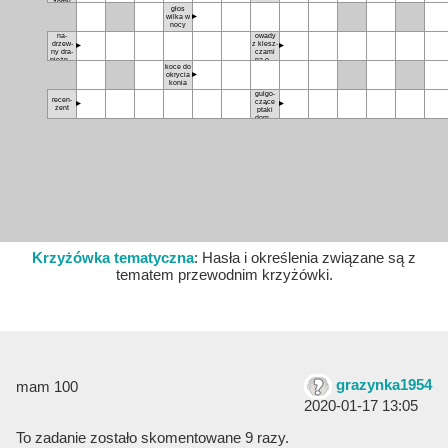
żer­ny
głos
wil­ka w
no­cy
na­
owa­dy
drzew­
z klesz­
ny dra­
cza­mi
pież­nik
na od­
ko­ce do
z ro­dzi­
wło­ku
okry­cia
ny ko­
ko­nia
tów, po­
dob­ny
gul­go­
do oce­
re­cen­
czą­ce
zent
lo­ta
pta­ki
do­mo­
we
Krzyżówka tematyczna
: Hasła i określenia związane są z
tematem przewodnim krzyżówki.
grazynka1954
mam 100
2020-01-17 13:05
To zadanie zostało skomentowane 9 razy.