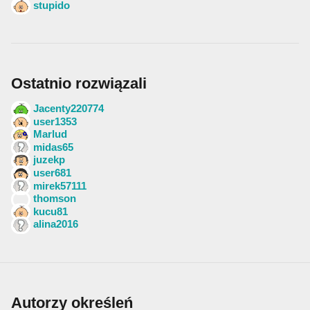
stupido
Ostatnio rozwiązali
Jacenty220774
user1353
Marlud
midas65
juzekp
user681
mirek57111
thomson
kucu81
alina2016
Autorzy określeń