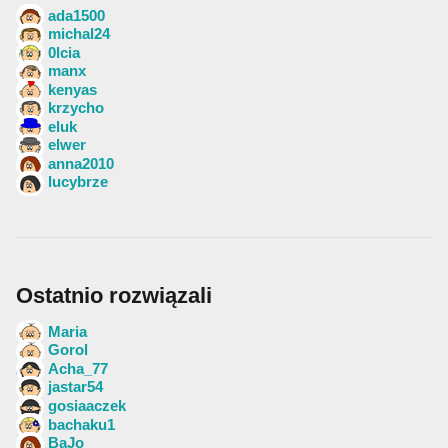
ada1500
michal24
0lcia
manx
kenyas
krzycho
eluk
elwer
anna2010
lucybrze
Ostatnio rozwiązali
Maria
Gorol
Acha_77
jastar54
gosiaaczek
bachaku1
BaJo