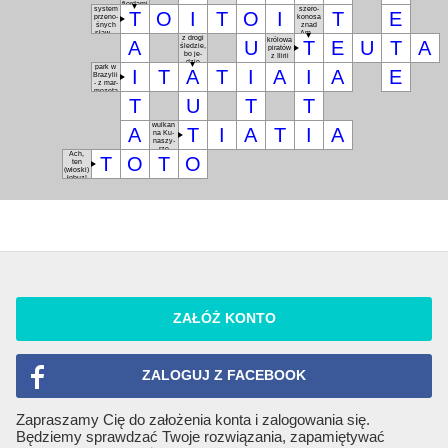
fior­da­mi
sys­tem
sze­ro­
T
O
I
T
O
I
T
E
prze­no­
ko­no­sa
śnych
znad
sła­wo­
Ama­
z dro­gi
kró­lo­wa
jek
zon­ki
A
U
T
E
U
T
A
śle­dzie,
pi­ra­tów
bo je­
z Ili­rii
dzie
park w
I
T
A
T
I
A
I
A
E
Bra­zy­lii
- z mar­
mo­ze­tą
T
U
T
T
wul­kan
A
T
I
A
T
I
A
na Ku­
na­szy­
rze
Ach,
T
O
T
O
ten
(wło­ski)
ło­buz!
ZAŁÓŻ KONTO
ZALOGUJ Z FACEBOOK
Zapraszamy Cię do założenia konta i zalogowania się.
Będziemy sprawdzać Twoje rozwiązania, zapamiętywać