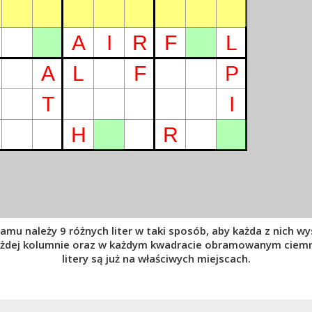
A
I
R
F
L
A
L
F
P
T
I
H
R
ramu należy 9 różnych liter w taki sposób, aby każda z nich wy
ażdej kolumnie oraz w każdym kwadracie obramowanym ciemny
litery są już na właściwych miejscach.