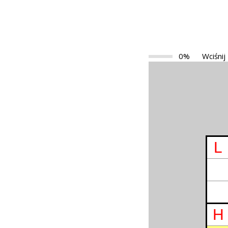
0%
Wciśnij
L
H