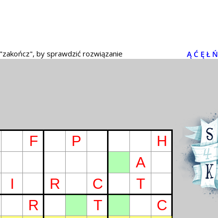
 "zakończ", by sprawdzić rozwiązanie
Ą
Ć
Ę
Ł
Ń
F
P
H
A
I
R
C
T
R
T
C