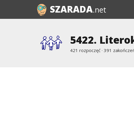
SZARADA
.net
5422. Litero
421 rozpoczęć · 391 zakończeń