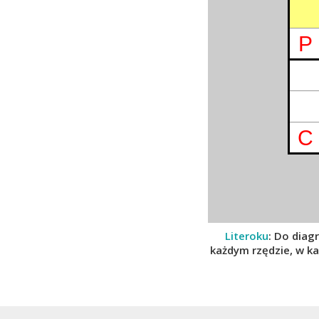
P
C
Literoku
: Do diag
każdym rzędzie, w k