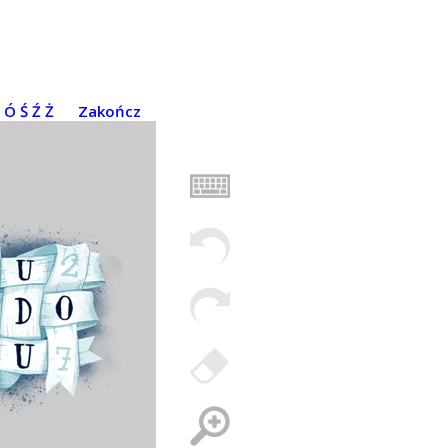
Ó
Ś
Ź
Ż
Zakończ