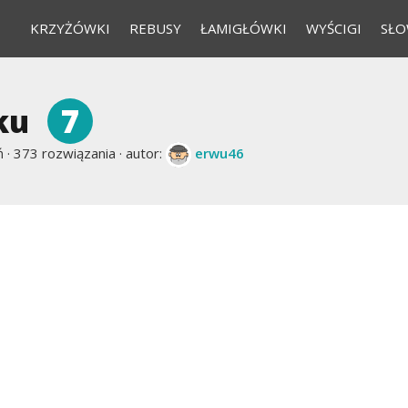
KRZYŻÓWKI
REBUSY
ŁAMIGŁÓWKI
WYŚCIGI
SŁO
7
ku
 ·
373 rozwiązania · autor:
erwu46