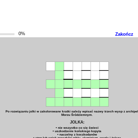
0%
Zakończ
Po rozwiązaniu jolki w zakolorowane kratki należy wpisać nazwy trzech wysp z archipe
Morzu Śródziemnym.
JOLKA:
• nie wszystko co się świeci
• uszkodzenie końskiego kopyta
• naczelny z koczkodanów
• stop lub spiek proszków niklu, aluminium, węgla i żelaza