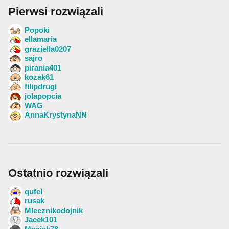
Pierwsi rozwiązali
Popoki
ellamaria
graziella0207
sajro
pirania401
kozak61
filipdrugi
jolapopcia
WAG
AnnaKrystynaNN
Ostatnio rozwiązali
qufel
rusak
Mlecznikodojnik
Jacek101