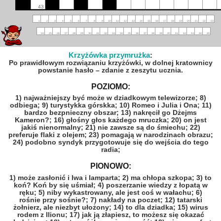
43
1
2
3
4
5
6
7
8
9
10
11
12
13
14
15
16
17
18
19
20
21
22
23
24
25
26
27
28
29
30
31
32
33
34
35
36
37
38
39
40
41
42
43
44
45
Krzyżówka przymrużka
:
Po prawidłowym rozwiązaniu krzyżówki, w dolnej kratownicy
powstanie hasło – zdanie z zeszytu ucznia.
POZIOMO:
1) najważniejszy być może w dziadkowym telewizorze
; 8)
odbiega
; 9) turystykka górskka
; 10) Romeo i Julia i Ona
; 11)
bardzo bezpnieczny obszar
; 13) nakręcił go Dżejms
Kameron?
; 16) głośny głos każdego mruczka
; 20) on jest
jakiś nienormalny
; 21) nie zawsze są do śmiechu
; 22)
preferuje flaki z olejem
; 23) pomagają w narodzinach obrazu
;
24) podobno syndyk przygotowuje się do wejścia do tego
radia
;
PIONOWO:
1) może zasłonić i lwa i lamparta
; 2) ma chłopa szkopa
; 3) to
koń? Koń by się uśmiał
; 4) poszerzanie wiedzy z łopatą w
ręku
; 5) niby wykastrowany, ale jest coś w wałachu
; 6)
rośnie przy sośnie?
; 7) nakłady na poczet
; 12) tatarski
żołnierz, ale niezbyt ułożony
; 14) to dla dziadka
; 15) wirus
rodem z Ilionu
; 17) jak ją złapiesz, to możesz się okazać