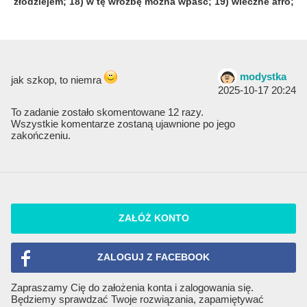
złodziejem
; 18) w tę wróżbę można wpaść
; 19) wieczne afro
;
modystka
jak szkop, to niemra
2025-10-17 20:24
To zadanie zostało skomentowane 12 razy.
Wszystkie komentarze zostaną ujawnione po jego
zakończeniu.
ZAŁÓŻ KONTO
ZALOGUJ Z FACEBOOK
Zapraszamy Cię do założenia konta i zalogowania się.
Będziemy sprawdzać Twoje rozwiązania, zapamiętywać