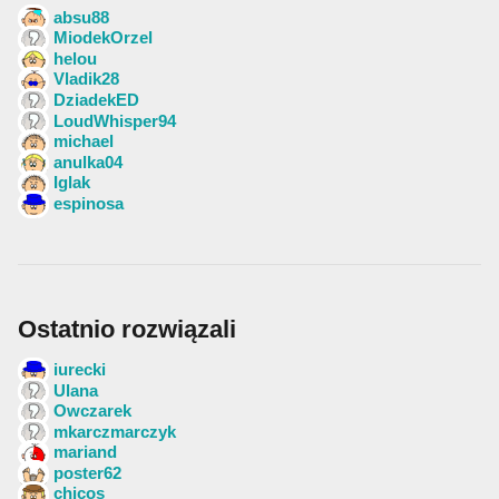
absu88
MiodekOrzel
helou
Vladik28
DziadekED
LoudWhisper94
michael
anulka04
Iglak
espinosa
Ostatnio rozwiązali
iurecki
Ulana
Owczarek
mkarczmarczyk
mariand
poster62
chicos