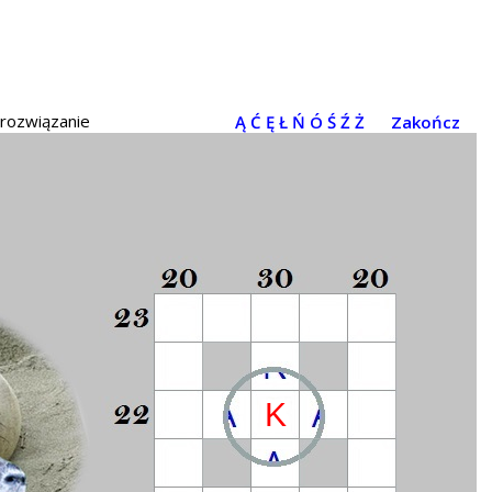
 rozwiązanie
Ą
Ć
Ę
Ł
Ń
Ó
Ś
Ź
Ż
Zakończ
K