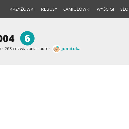
KRZYŻÓWKI
REBUSY
ŁAMIGŁÓWKI
WYŚCIGI
SŁO
6
004
 ·
263 rozwiązania · autor:
jomitoka