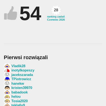
54
28
ranking zadań
Czerwiec 2026
Pierwsi rozwiązali
Vladik28
inotylkopeszy
jacekszarada
TPiotrowicz
hanekw
kristen39970
babadook
helou
Tosia2020
tekla6x9