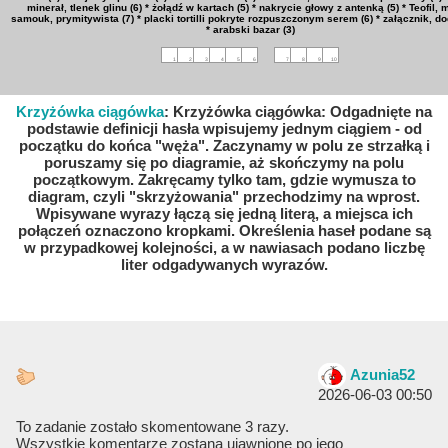
minerał, tlenek glinu (6)
* żołądź w kartach (5)
* nakrycie głowy z antenką (5)
* Teofil, 
samouk, prymitywista (7)
* placki tortilli pokryte rozpuszczonym serem (6)
* załącznik, do
* arabski bazar (3)
1
2
3
4
5
6
7
8
9
10
Krzyżówka ciągówka
: Krzyżówka ciągówka: Odgadnięte na
podstawie definicji hasła wpisujemy jednym ciągiem - od
początku do końca "węża". Zaczynamy w polu ze strzałką i
poruszamy się po diagramie, aż skończymy na polu
początkowym. Zakręcamy tylko tam, gdzie wymusza to
diagram, czyli "skrzyżowania" przechodzimy na wprost.
Wpisywane wyrazy łączą się jedną literą, a miejsca ich
połączeń oznaczono kropkami. Określenia haseł podane są
w przypadkowej kolejności, a w nawiasach podano liczbę
liter odgadywanych wyrazów.
Azunia52
2026-06-03 00:50
To zadanie zostało skomentowane 3 razy.
Wszystkie komentarze zostaną ujawnione po jego