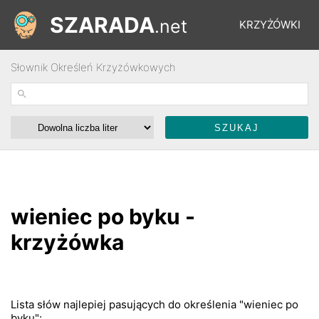
SZARADA
.net
KRZYŻÓWKI
Słownik Określeń Krzyżówkowych
REBUSY
ŁAMIGŁÓWKI
WYŚCIGI
wieniec po byku -
SŁOWNIK
krzyżówka
FORUM
Lista słów najlepiej pasujących do określenia "wieniec po
byku":