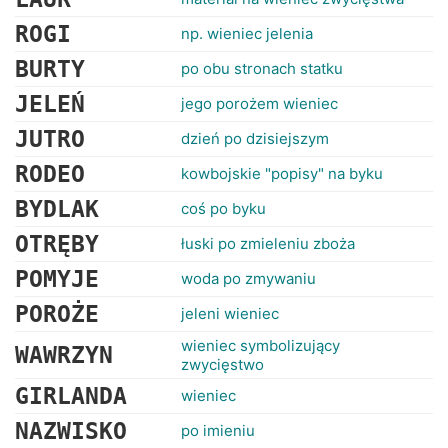
ROGI
np. wieniec jelenia
BURTY
po obu stronach statku
JELEŃ
jego porożem wieniec
JUTRO
dzień po dzisiejszym
RODEO
kowbojskie "popisy" na byku
BYDLAK
coś po byku
OTRĘBY
łuski po zmieleniu zboża
POMYJE
woda po zmywaniu
POROŻE
jeleni wieniec
wieniec symbolizujący
WAWRZYN
zwycięstwo
GIRLANDA
wieniec
NAZWISKO
po imieniu