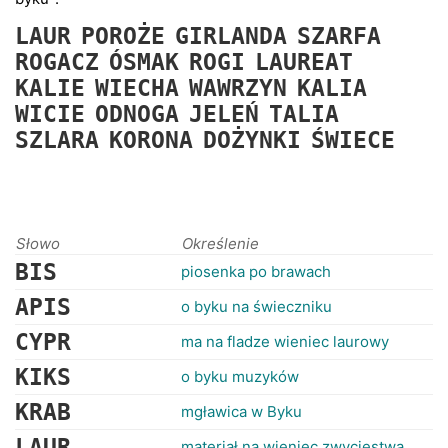
RANKINGI
LAUR
POROŻE
GIRLANDA
SZARFA
ROGACZ
ÓSMAK
ROGI
LAUREAT
KALIE
WIECHA
WAWRZYN
KALIA
WICIE
ODNOGA
JELEŃ
TALIA
SZLARA
KORONA
DOŻYNKI
ŚWIECE
Słowo
Określenie
BIS
piosenka po brawach
APIS
o byku na świeczniku
CYPR
ma na fladze wieniec laurowy
KIKS
o byku muzyków
KRAB
mgławica w Byku
LAUR
materiał na wieniec zwycięstwa