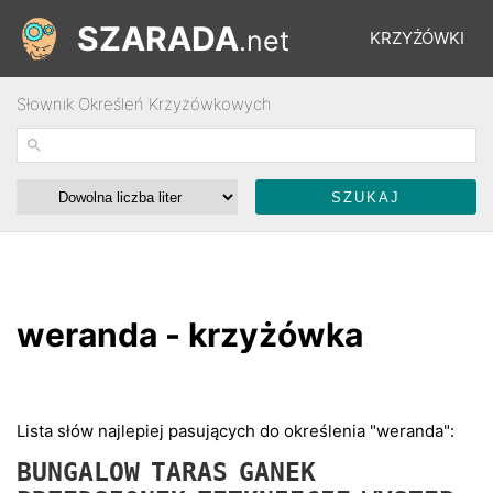
SZARADA
.net
KRZYŻÓWKI
Słownik Określeń Krzyżówkowych
REBUSY
ŁAMIGŁÓWKI
WYŚCIGI
weranda - krzyżówka
SŁOWNIK
FORUM
Lista słów najlepiej pasujących do określenia "weranda":
BUNGALOW
TARAS
GANEK