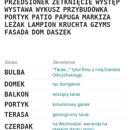
PRZEDSIONEK
ZETKNIĘCIE
WYSTĘP
RANKINGI
WYSTAWA
WYKUSZ
PRZYBUDÓWKA
PORTYK
PATIO
PAPUGA
MARKIZA
LEŻAK
LAMPION
KRUCHTA
GZYMS
FASADA
DOM
DASZEK
Słowo
Określenie
"Taras..." tytuł flmu z rolą Daniela
BULBA
Olbrychskiego
DOMEK
np. bungalow
BALKON
wiszący taras
PORTYK
kolumnowy ganek
TERASA
geologiczny taras
na Wschodzie: weranda na
CZERDAK
płaskim dachu domu