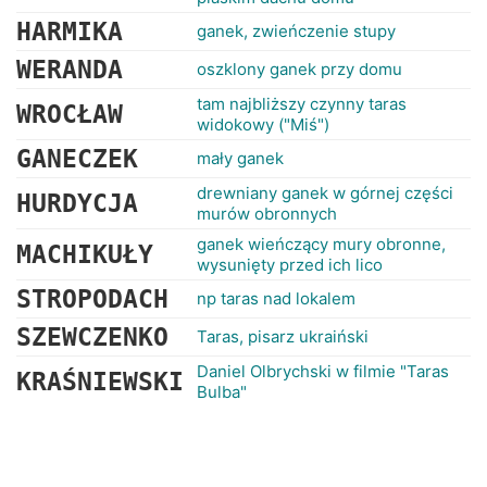
HARMIKA
ganek, zwieńczenie stupy
WERANDA
oszklony ganek przy domu
tam najbliższy czynny taras
WROCŁAW
widokowy ("Miś")
GANECZEK
mały ganek
drewniany ganek w górnej części
HURDYCJA
murów obronnych
ganek wieńczący mury obronne,
MACHIKUŁY
wysunięty przed ich lico
STROPODACH
np taras nad lokalem
SZEWCZENKO
Taras, pisarz ukraiński
Daniel Olbrychski w filmie "Taras
KRAŚNIEWSKI
Bulba"