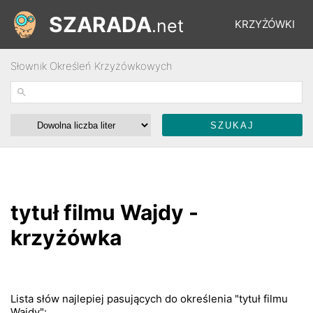
SZARADA
.net
KRZYŻÓWKI
Słownik Określeń Krzyżówkowych
REBUSY
ŁAMIGŁÓWKI
WYŚCIGI
tytuł filmu Wajdy -
SŁOWNIK
krzyżówka
FORUM
Lista słów najlepiej pasujących do określenia "tytuł filmu
Wajdy":