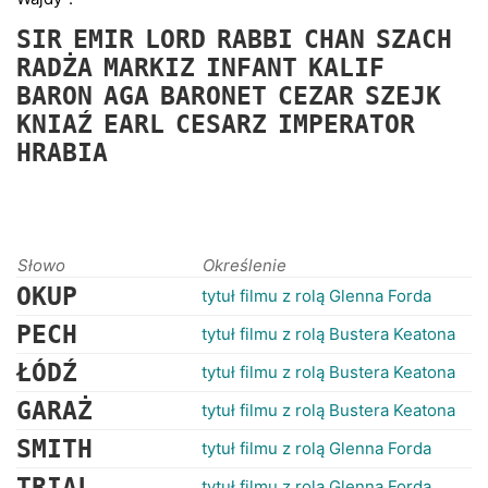
RANKINGI
SIR
EMIR
LORD
RABBI
CHAN
SZACH
RADŻA
MARKIZ
INFANT
KALIF
BARON
AGA
BARONET
CEZAR
SZEJK
KNIAŹ
EARL
CESARZ
IMPERATOR
HRABIA
Słowo
Określenie
OKUP
tytuł filmu z rolą Glenna Forda
PECH
tytuł filmu z rolą Bustera Keatona
ŁÓDŹ
tytuł filmu z rolą Bustera Keatona
GARAŻ
tytuł filmu z rolą Bustera Keatona
SMITH
tytuł filmu z rolą Glenna Forda
TRIAL
tytuł filmu z rolą Glenna Forda