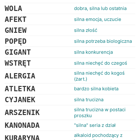
WOLA
dobra, silna lub ostatnia
AFEKT
silna emocja, uczucie
GNIEW
silna złość
POPĘD
silna potrzeba biologiczna
GIGANT
silna konkurencja
WSTRĘT
silna niechęć do czegoś
silna niechęć do kogoś
ALERGIA
(żart.)
ATLETKA
bardzo silna kobieta
CYJANEK
silna trucizna
silna trucizna w postaci
ARSZENIK
proszku
KANONADA
"silna" seria z dział
alkaloid pochodzący z
KURARYNA