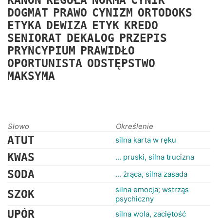
KANON
REGUŁA
NORMA
CYNIK
RANKINGI
DOGMAT
PRAWO
CYNIZM
ORTODOKS
ETYKA
DEWIZA
ETYK
KREDO
SENIORAT
DEKALOG
PRZEPIS
PRYNCYPIUM
PRAWIDŁO
OPORTUNISTA
ODSTĘPSTWO
MAKSYMA
Słowo
Określenie
ATUT
silna karta w ręku
KWAS
... pruski, silna trucizna
SODA
... żrąca, silna zasada
silna emocja; wstrząs
SZOK
psychiczny
UPÓR
silna wola, zaciętość