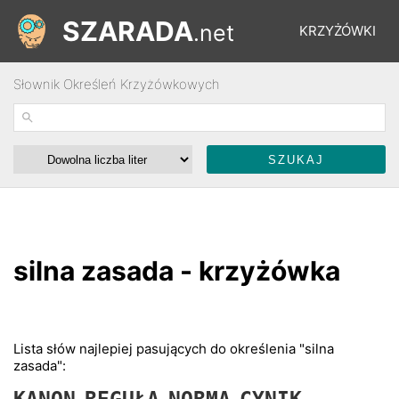
SZARADA
.net
KRZYŻÓWKI
Słownik Określeń Krzyżówkowych
REBUSY
ŁAMIGŁÓWKI
WYŚCIGI
silna zasada - krzyżówka
SŁOWNIK
FORUM
Lista słów najlepiej pasujących do określenia "silna
zasada":