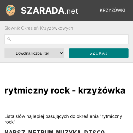
SZARADA
.net
KRZYŻÓWKI
Słownik Określeń Krzyżówkowych
REBUSY
ŁAMIGŁÓWKI
WYŚCIGI
rytmiczny rock - krzyżówka
SŁOWNIK
FORUM
Lista słów najlepiej pasujących do określenia "rytmiczny
rock":