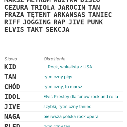
MARSZ
METRUM
MUZYKA
DISCO
RANKINGI
CEZURA
TRIOLA
JAROCIN
TAN
FRAZA
TĘTENT
ARKANSAS
TANIEC
RIFF
JOGGING
RAP
JIVE
PUNK
ELVIS
TAKT
SEKCJA
Słowo
Określenie
KID
... Rock, wokalista z USA
TAN
rytmiczny pląs
CHÓD
rytmiczny, to marsz
IDOL
Elvis Presley dla fanów rock and rolla
JIVE
szybki, rytmiczny taniec
NAGA
pierwsza polska rock opera
PLED
rytmiczny tan