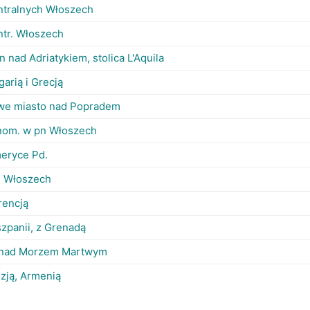
ntralnych Włoszech
ntr. Włoszech
n nad Adriatykiem, stolica L'Aquila
garią i Grecją
we miasto nad Popradem
nom. w pn Włoszech
eryce Pd.
d Włoszech
rencją
szpanii, z Grenadą
. nad Morzem Martwym
uzją, Armenią