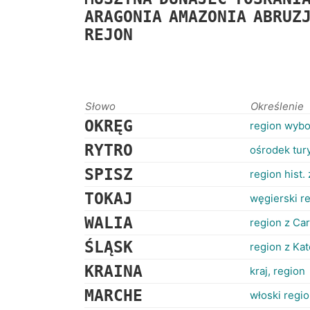
ARAGONIA
AMAZONIA
ABRUZ
REJON
Słowo
Określenie
OKRĘG
region wybo
RYTRO
ośrodek tu
SPISZ
region hist
TOKAJ
węgierski r
WALIA
region z Car
ŚLĄSK
region z Ka
KRAINA
kraj, region
MARCHE
włoski regi