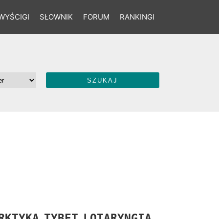
WYŚCIGI
SŁOWNIK
FORUM
RANKINGI
RKTYKA
TYBET
LOTARYNGIA