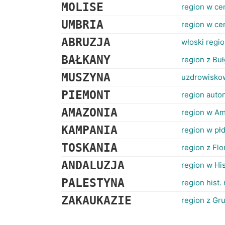
MOLISE
region w ce
UMBRIA
region w ce
ABRUZJA
włoski regio
BAŁKANY
region z Buł
MUSZYNA
uzdrowisko
PIEMONT
region auto
AMAZONIA
region w Am
KAMPANIA
region w pł
TOSKANIA
region z Flo
ANDALUZJA
region w Hi
PALESTYNA
region hist
ZAKAUKAZIE
region z Gr