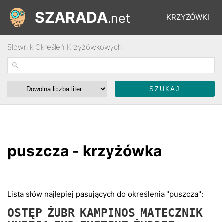
SZARADA
.net
KRZYŻÓWKI
Słownik Określeń Krzyżówkowych
REBUSY
ŁAMIGŁÓWKI
WYŚCIGI
puszcza - krzyżówka
SŁOWNIK
FORUM
Lista słów najlepiej pasujących do określenia "puszcza":
OSTĘP
ŻUBR
KAMPINOS
MATECZNIK