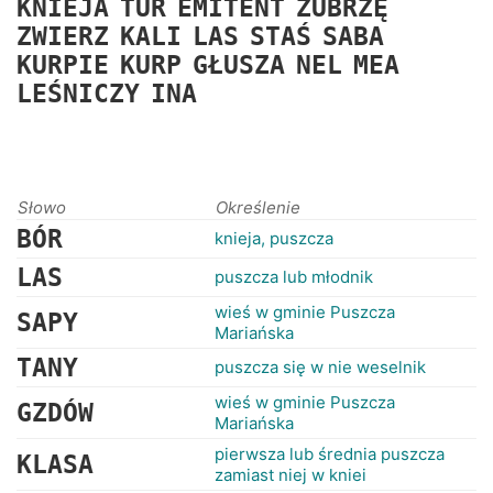
KNIEJA
TUR
EMITENT
ŻUBRZĘ
RANKINGI
ZWIERZ
KALI
LAS
STAŚ
SABA
KURPIE
KURP
GŁUSZA
NEL
MEA
LEŚNICZY
INA
Słowo
Określenie
BÓR
knieja, puszcza
LAS
puszcza lub młodnik
wieś w gminie Puszcza
SAPY
Mariańska
TANY
puszcza się w nie weselnik
wieś w gminie Puszcza
GZDÓW
Mariańska
pierwsza lub średnia puszcza
KLASA
zamiast niej w kniei