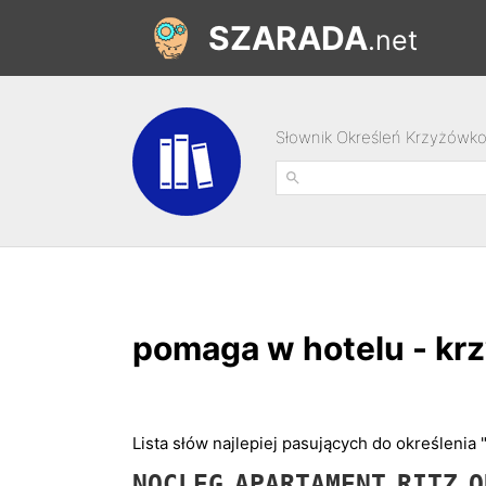
SZARADA
.net
Słownik Określeń Krzyżówk
pomaga w hotelu - kr
Lista słów najlepiej pasujących do określenia
NOCLEG
APARTAMENT
RITZ
O