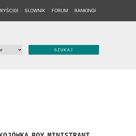
WYŚCIGI
SŁOWNIK
FORUM
RANKINGI
KOJÓWKA
BOY
MINISTRANT