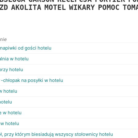
ZD
AKOLITA
MOTEL
WIKARY
POMOC
TOM
nie
 napiwki od gości hotelu
lnia w hotelu
przy hotelu
 -chłopak na posyłki w hotelu
w hotelu
hotelu
e w hotelu
 w hotelu
ół, przy którym biesiadują wszyscy stołownicy hotelu