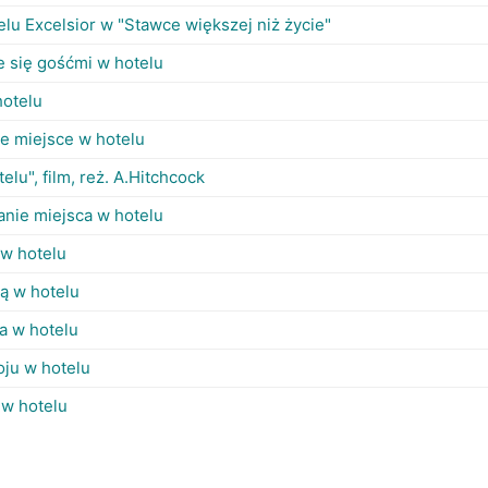
telu Excelsior w "Stawce większej niż życie"
e się gośćmi w hotelu
hotelu
e miejsce w hotelu
otelu", film, reż. A.Hitchcock
nie miejsca w hotelu
 w hotelu
ją w hotelu
-a w hotelu
oju w hotelu
 w hotelu