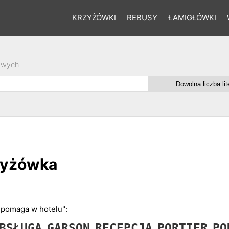
KRZYŻÓWKI
REBUSY
ŁAMIGŁÓWKI
owych
zyżówka
 "pomaga w hotelu":
BSŁUGA
GARSON
RECEPCJA
PORTIER
PO