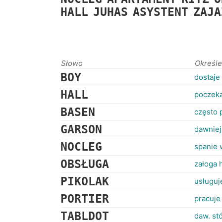
HALL
JUHAS
ASYSTENT
ZAJA
Słowo
Określe
BOY
dostaje
HALL
poczeka
BASEN
często 
GARSON
dawniej
NOCLEG
spanie 
OBSŁUGA
załoga 
PIKOLAK
usługuj
PORTIER
pracuje
TABLDOT
daw. st