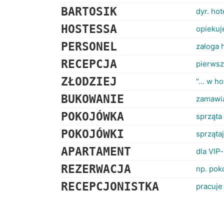
BARTOSIK
dyr. ho
HOSTESSA
opiekuj
PERSONEL
załoga 
RECEPCJA
pierwsz
ZŁODZIEJ
"... w h
BUKOWANIE
zamawia
POKOJÓWKA
sprząta
POKOJÓWKI
sprząta
APARTAMENT
dla VIP
REZERWACJA
np. pok
RECEPCJONISTKA
pracuje