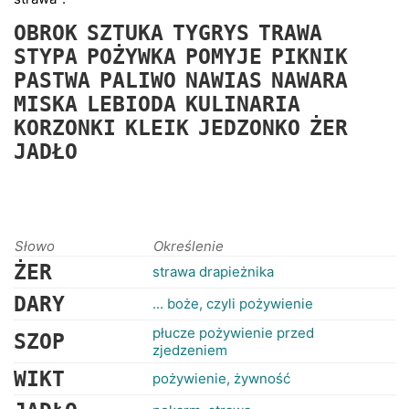
RANKINGI
OBROK
SZTUKA
TYGRYS
TRAWA
STYPA
POŻYWKA
POMYJE
PIKNIK
PASTWA
PALIWO
NAWIAS
NAWARA
MISKA
LEBIODA
KULINARIA
KORZONKI
KLEIK
JEDZONKO
ŻER
JADŁO
Słowo
Określenie
ŻER
strawa drapieżnika
DARY
... boże, czyli pożywienie
płucze pożywienie przed
SZOP
zjedzeniem
WIKT
pożywienie, żywność