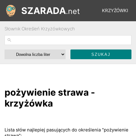
SZARADA
.net
KRZYŻÓWKI
Słownik Określeń Krzyżówkowych
REBUSY
ŁAMIGŁÓWKI
WYŚCIGI
pożywienie strawa -
SŁOWNIK
krzyżówka
FORUM
Lista słów najlepiej pasujących do określenia "pożywienie
strawa":