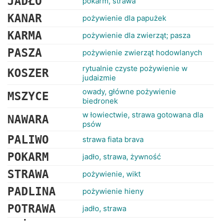
JADŁO
pokarm, strawa
KANAR
pożywienie dla papużek
KARMA
pożywienie dla zwierząt; pasza
PASZA
pożywienie zwierząt hodowlanych
rytualnie czyste pożywienie w
KOSZER
judaizmie
owady, główne pożywienie
MSZYCE
biedronek
w łowiectwie, strawa gotowana dla
NAWARA
psów
PALIWO
strawa fiata brava
POKARM
jadło, strawa, żywność
STRAWA
pożywienie, wikt
PADLINA
pożywienie hieny
POTRAWA
jadło, strawa