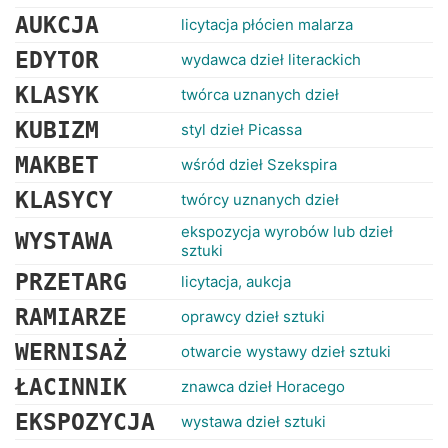
AUKCJA
licytacja płócien malarza
EDYTOR
wydawca dzieł literackich
KLASYK
twórca uznanych dzieł
KUBIZM
styl dzieł Picassa
MAKBET
wśród dzieł Szekspira
KLASYCY
twórcy uznanych dzieł
ekspozycja wyrobów lub dzieł
WYSTAWA
sztuki
PRZETARG
licytacja, aukcja
RAMIARZE
oprawcy dzieł sztuki
WERNISAŻ
otwarcie wystawy dzieł sztuki
ŁACINNIK
znawca dzieł Horacego
EKSPOZYCJA
wystawa dzieł sztuki