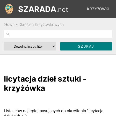
SZARADA
.net
KRZYŻÓWKI
Słownik Określeń Krzyżówkowych
REBUSY
ŁAMIGŁÓWKI
WYŚCIGI
licytacja dzieł sztuki -
SŁOWNIK
krzyżówka
FORUM
Lista słów najlepiej pasujących do określenia "licytacja
dzieł sztuki":