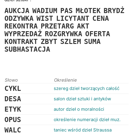
RANKINGI
AUKCJA
WADIUM
PAS
MŁOTEK
BRYDŻ
ODZYWKA
WIST
LICYTANT
CENA
REKONTRA
PRZETARG
AKT
WYPRZEDAŻ
ROZGRYWKA
OFERTA
KONTRAKT
ZBYT
SZLEM
SUMA
SUBHASTACJA
Słowo
Określenie
CYKL
szereg dzieł tworzących całość
DESA
salon dzieł sztuki i antyków
ETYK
autor dzieł o moralności
OPUS
określenie numeracji dzieł muz.
WALC
taniec wśród dzieł Straussa