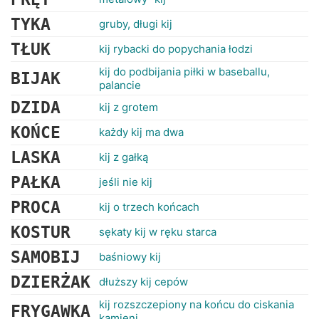
TYKA
gruby, długi kij
TŁUK
kij rybacki do popychania łodzi
kij do podbijania piłki w baseballu,
BIJAK
palancie
DZIDA
kij z grotem
KOŃCE
każdy kij ma dwa
LASKA
kij z gałką
PAŁKA
jeśli nie kij
PROCA
kij o trzech końcach
KOSTUR
sękaty kij w ręku starca
SAMOBIJ
baśniowy kij
DZIERŻAK
dłuższy kij cepów
kij rozszczepiony na końcu do ciskania
FRYGAWKA
kamieni