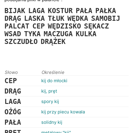
RANKINGI
BIJAK
LAGA
KOSTUR
PAŁA
PAŁKA
DRĄG
LASKA
TŁUK
WĘDKA
SAMOBIJ
PALCAT
CEP
WĘDZISKO
SĘKACZ
WSAD
TYKA
MACZUGA
KULKA
SZCZUDŁO
DRĄŻEK
Słowo
Określenie
CEP
kij do młocki
DRĄG
kij, pręt
LAGA
spory kij
OŻÓG
kij przy piecu kowala
PAŁA
solidny kij
PRĘT
metalowy "kij"