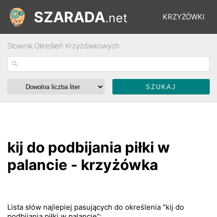
SZARADA
.net
KRZYŻÓWKI
Słownik Określeń Krzyżówkowych
REBUSY
ŁAMIGŁÓWKI
WYŚCIGI
kij do podbijania piłki w
SŁOWNIK
palancie - krzyżówka
FORUM
Lista słów najlepiej pasujących do określenia "kij do
podbijania piłki w palancie":