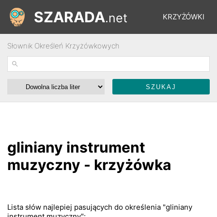
SZARADA
.net
KRZYŻÓWKI
Słownik Określeń Krzyżówkowych
REBUSY
ŁAMIGŁÓWKI
WYŚCIGI
gliniany instrument
SŁOWNIK
muzyczny - krzyżówka
FORUM
Lista słów najlepiej pasujących do określenia "gliniany
instrument muzyczny":