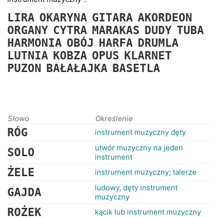
RANKINGI
LIRA
OKARYNA
GITARA
AKORDEON
ORGANY
CYTRA
MARAKAS
DUDY
TUBA
HARMONIA
OBÓJ
HARFA
DRUMLA
LUTNIA
KOBZA
OPUS
KLARNET
PUZON
BAŁAŁAJKA
BASETLA
Słowo
Określenie
RÓG
instrument muzyczny dęty
utwór muzyczny na jeden
SOLO
instrument
ŻELE
instrument muzyczny; talerze
ludowy, dęty instrument
GAJDA
muzyczny
ROŻEK
kącik lub instrument muzyczny