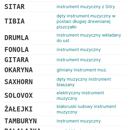
SITAR
instrument muzyczny z Sitry
dęty instrument muzyczny w
TIBIA
postaci długiej drewnianej
piszczałki
instrument muzyczny wkładany
DRUMLA
do ust
FONOLA
instrument muzyczny
GITARA
instrument muzyczny
OKARYNA
gliniany instrument muz.
dęty muzyczny instrument
SAXHORN
blaszany
elektryczny instrument
SOLOVOX
muzyczny
białoruski ludowy instrument
ŻAŁEJKI
muzyczny
TAMBURYN
instrument muzyczny