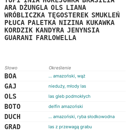
TUPI
INIA
HOKEJÓWKA
BRASILIA
RANKINGI
ARA
DŻUNGLA
OLS
LIANA
WRÓBLICZKA
TĘGOSTEREK
SMUKLEŃ
PŁUCA
PALETKA
NIZINA
KUKAWKA
KORDZIK
KANDYRA
JENYNSIA
GUARANI
FARLOWELLA
Słowo
Określenie
BOA
... amazoński, wąż
GAJ
nieduży, młody las
OLS
las gleb podmokłych
BOTO
delfin amazoński
DUCH
... amazoński, ryba słodkowodna
GRAD
las z przewagą grabu