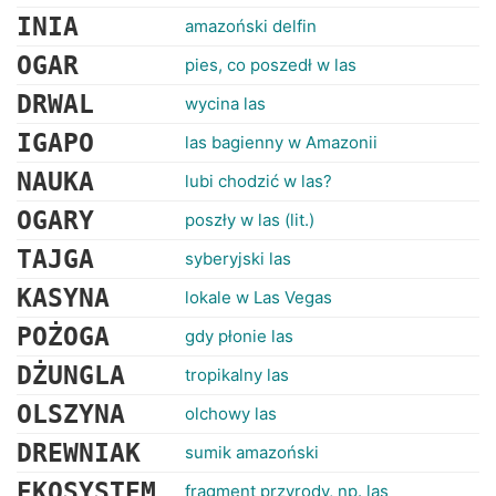
INIA
amazoński delfin
OGAR
pies, co poszedł w las
DRWAL
wycina las
IGAPO
las bagienny w Amazonii
NAUKA
lubi chodzić w las?
OGARY
poszły w las (lit.)
TAJGA
syberyjski las
KASYNA
lokale w Las Vegas
POŻOGA
gdy płonie las
DŻUNGLA
tropikalny las
OLSZYNA
olchowy las
DREWNIAK
sumik amazoński
EKOSYSTEM
fragment przyrody, np. las