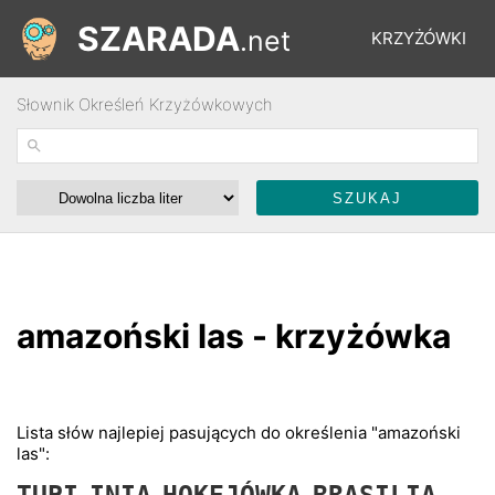
SZARADA
.net
KRZYŻÓWKI
Słownik Określeń Krzyżówkowych
REBUSY
ŁAMIGŁÓWKI
WYŚCIGI
amazoński las - krzyżówka
SŁOWNIK
FORUM
Lista słów najlepiej pasujących do określenia "amazoński
las":