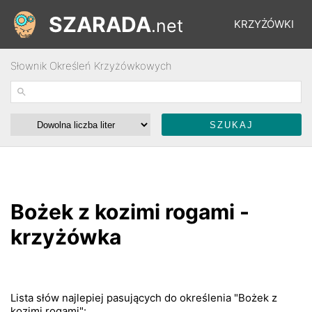
SZARADA
.net
KRZYŻÓWKI
Słownik Określeń Krzyżówkowych
REBUSY
ŁAMIGŁÓWKI
WYŚCIGI
Bożek z kozimi rogami -
SŁOWNIK
krzyżówka
FORUM
Lista słów najlepiej pasujących do określenia "Bożek z
kozimi rogami":