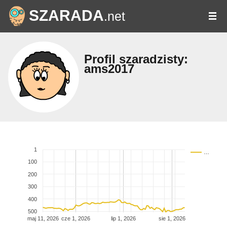
SZARADA
.net
Profil szaradzisty:
ams2017
1
…
100
200
300
400
500
maj 11, 2026
cze 1, 2026
lip 1, 2026
sie 1, 2026