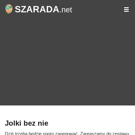
SZARADA
.net
Jolki bez nie
Dziś trzeba będzie sporo zanegować. Zapraszamy do zestawu