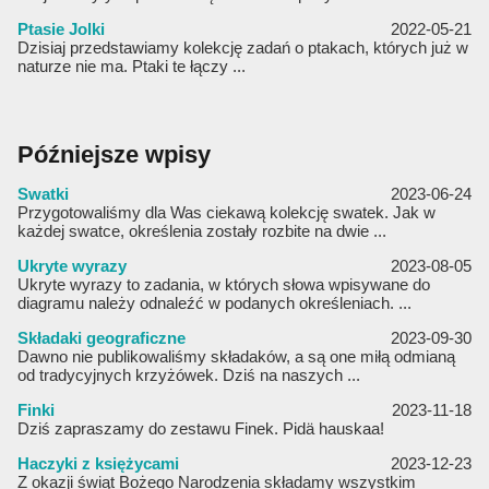
Ptasie Jolki
2022-05-21
Dzisiaj przedstawiamy kolekcję zadań o ptakach, których już w
naturze nie ma. Ptaki te łączy ...
Późniejsze wpisy
Swatki
2023-06-24
Przygotowaliśmy dla Was ciekawą kolekcję swatek. Jak w
każdej swatce, określenia zostały rozbite na dwie ...
Ukryte wyrazy
2023-08-05
Ukryte wyrazy to zadania, w których słowa wpisywane do
diagramu należy odnaleźć w podanych określeniach. ...
Składaki geograficzne
2023-09-30
Dawno nie publikowaliśmy składaków, a są one miłą odmianą
od tradycyjnych krzyżówek. Dziś na naszych ...
Finki
2023-11-18
Dziś zapraszamy do zestawu Finek. Pidä hauskaa!
Haczyki z księżycami
2023-12-23
Z okazji świąt Bożego Narodzenia składamy wszystkim