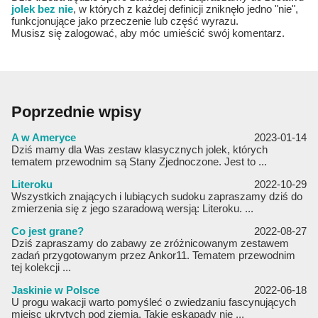
jolek bez nie
, w których z każdej definicji zniknęło jedno "nie",
funkcjonujące jako przeczenie lub część wyrazu.
Musisz się zalogować, aby móc umieścić swój komentarz.
Poprzednie wpisy
A w Ameryce
2023-01-14
Dziś mamy dla Was zestaw klasycznych jolek, których
tematem przewodnim są Stany Zjednoczone. Jest to ...
Literoku
2022-10-29
Wszystkich znających i lubiących sudoku zapraszamy dziś do
zmierzenia się z jego szaradową wersją: Literoku. ...
Co jest grane?
2022-08-27
Dziś zapraszamy do zabawy ze zróżnicowanym zestawem
zadań przygotowanym przez Ankor11. Tematem przewodnim
tej kolekcji ...
Jaskinie w Polsce
2022-06-18
U progu wakacji warto pomyśleć o zwiedzaniu fascynujących
miejsc ukrytych pod ziemią. Takie eskapady nie ...