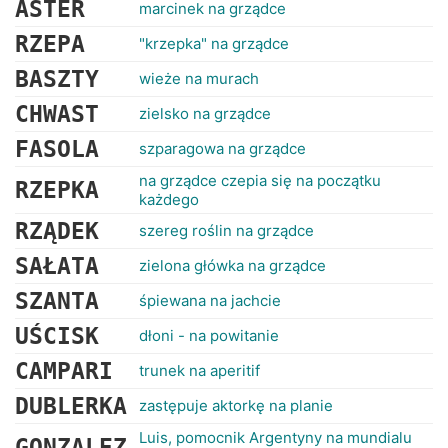
ASTER
marcinek na grządce
RZEPA
"krzepka" na grządce
BASZTY
wieże na murach
CHWAST
zielsko na grządce
FASOLA
szparagowa na grządce
na grządce czepia się na początku
RZEPKA
każdego
RZĄDEK
szereg roślin na grządce
SAŁATA
zielona główka na grządce
SZANTA
śpiewana na jachcie
UŚCISK
dłoni - na powitanie
CAMPARI
trunek na aperitif
DUBLERKA
zastępuje aktorkę na planie
Luis, pomocnik Argentyny na mundialu
GONZALEZ