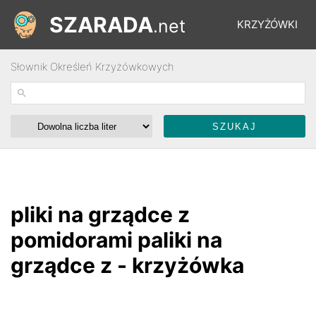
SZARADA
.net
KRZYŻÓWKI
Słownik Określeń Krzyżówkowych
REBUSY
ŁAMIGŁÓWKI
WYŚCIGI
pliki na grządce z
SŁOWNIK
pomidorami paliki na
grządce z - krzyżówka
FORUM