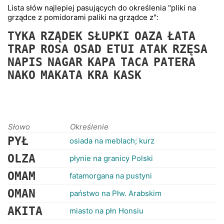
RANKINGI
Lista słów najlepiej pasujących do określenia "pliki na
grządce z pomidorami paliki na grządce z":
TYKA
RZĄDEK
SŁUPKI
OAZA
ŁATA
TRAP
ROSA
OSAD
ETUI
ATAK
RZĘSA
NAPIS
NAGAR
KAPA
TACA
PATERA
NAKO
MAKATA
KRA
KASK
Słowo
Określenie
PYŁ
osiada na meblach; kurz
OLZA
płynie na granicy Polski
OMAM
fatamorgana na pustyni
OMAN
państwo na Płw. Arabskim
AKITA
miasto na płn Honsiu