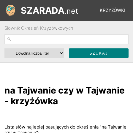
SZARADA
.net
KRZYŻÓWKI
Słownik Określeń Krzyżówkowych
REBUSY
ŁAMIGŁÓWKI
WYŚCIGI
na Tajwanie czy w Tajwanie
SŁOWNIK
- krzyżówka
FORUM
Lista słów najlepiej pasujących do określenia "na Tajwanie
czy w Tajwanie":