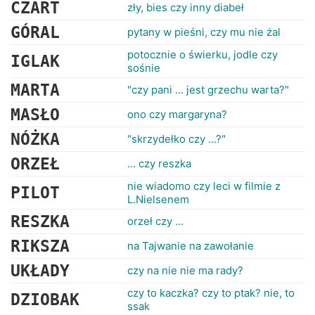
CZART
zły, bies czy inny diabeł
GÓRAL
pytany w pieśni, czy mu nie żal
potocznie o świerku, jodle czy
IGLAK
sośnie
MARTA
"czy pani ... jest grzechu warta?"
MASŁO
ono czy margaryna?
NÓŻKA
"skrzydełko czy ...?"
ORZEŁ
... czy reszka
nie wiadomo czy leci w filmie z
PILOT
L.Nielsenem
RESZKA
orzeł czy ...
RIKSZA
na Tajwanie na zawołanie
UKŁADY
czy na nie nie ma rady?
czy to kaczka? czy to ptak? nie, to
DZIOBAK
ssak