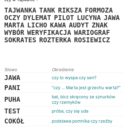
RANKINGI
TAJWANKA
TANK
RIKSZA
FORMOZA
OCZY
DYLEMAT
PILOT
LUCYNA
JAWA
MARTA
LICHO
KAWA
AUDYT
ZNAK
WYBÓR
WERYFIKACJA
WARIOGRAF
SOKRATES
ROZTERKA
ROSIEWICZ
Słowo
Określenie
JAWA
czy to wyspa czy sen?
PANI
"czy ... Marta jest grzechu warta?"
bat, bicz skręcony ze sznurków
PUHA
czy rzemyków
TEST
próba, czy się uda
COKÓŁ
podstawa pomnika czy rzeźby